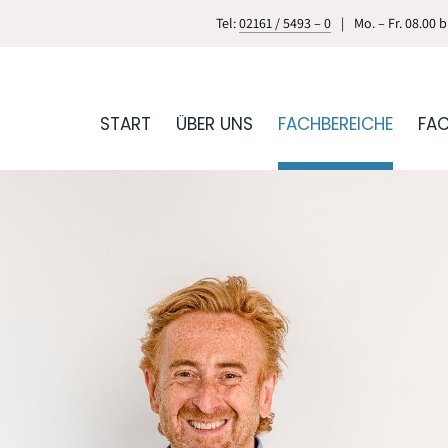
Tel:
02161 / 5493 – 0
|
Mo. – Fr. 08.00 
START
ÜBER UNS
FACHBEREICHE
FA
ionszentrum
Plast. und ästh. Chirurgie
Radiologie
rologie
Rückenzentrum
Heilkunde
Urologie & Andrologie
k
Zahnmedizin
Orthopädie-Schuhtechni