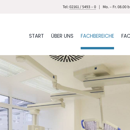
Tel:
02161 / 5493 – 0
|
Mo. – Fr. 08.00 
START
ÜBER UNS
FACHBEREICHE
FA
ationszentrum
Plast. und ästh. Chirurgie
Radiologie
rologie
Rückenzentrum
Heilkunde
Urologie & Andrologie
k
Zahnmedizin
Orthopädie-Schuhtechni