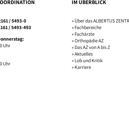
OORDINATION
IM ÜBERBLICK
2161 / 5493-0
» Über das ALBERTUS ZEN
2161 / 5493-493
» Fachbereiche
» Fachärzte
Donnerstag:
» Orthopädie AZ
00 Uhr
» Das AZ von A bis Z
» Aktuelles
» Lob und Kritik
00 Uhr
» Karriere