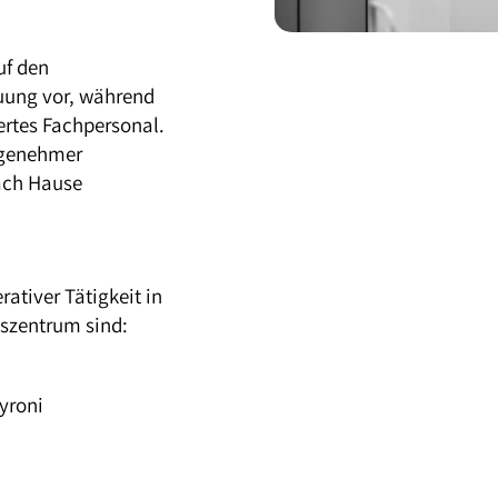
uf den
euung vor, während
ertes Fachpersonal.
ngenehmer
ach Hause
tiver Tätigkeit in
szentrum sind:
yroni