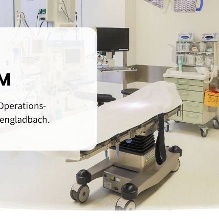
Orthopädie-Technik
assage
Übersicht anzeigen
UM
Operations­
engladbach.