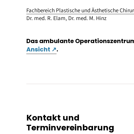
Fachbereich Plastische und Ästhetische Chiru
Dr. med. R. Elam, Dr. med. M. Hinz
Das ambulante Operationszentru
– öffnet in neuem Tab
Ansicht
↗
.
Kontakt und
Terminvereinbarung