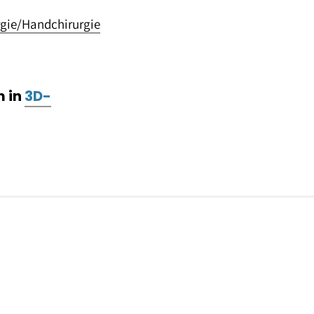
rgie/Handchirurgie
m in
3D-