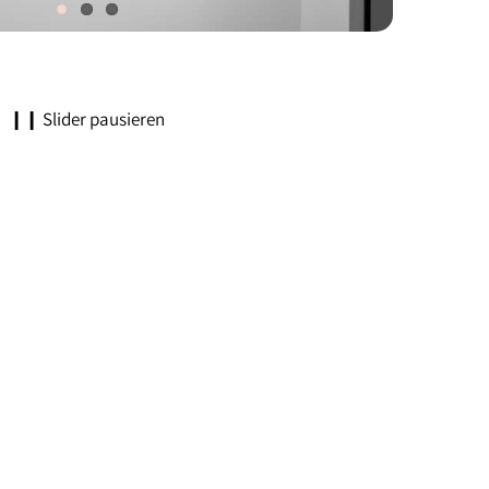
❙❙
Slider pausieren