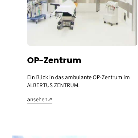
OP-Zentrum
Ein Blick in das ambulante OP-Zentrum im
ALBERTUS ZENTRUM.
– öffnet in neuem Tab
ansehen
↗