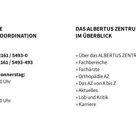
E
DAS ALBERTUS ZENTR
OORDINATION
IM ÜBERBLICK
2161 / 5493-0
» Über das ALBERTUS ZEN
2161 / 5493-493
» Fachbereiche
» Fachärzte
Donnerstag:
» Orthopädie AZ
00 Uhr
» Das AZ von A bis Z
» Aktuelles
» Lob und Kritik
00 Uhr
» Karriere