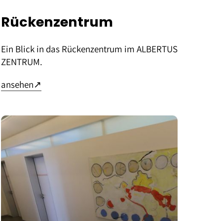
Rückenzentrum
Ein Blick in das Rückenzentrum im ALBERTUS
ZENTRUM.
– öffnet in neuem Tab
ansehen
↗