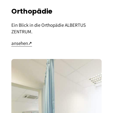
Orthopädie
Ein Blick in die Orthopädie ALBERTUS
ZENTRUM.
– öffnet in neuem Tab
ansehen
↗