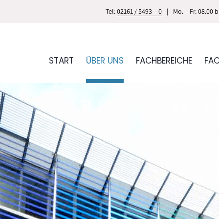
Tel:
02161 / 5493 – 0
|
Mo. – Fr. 08.00 
START
ÜBER UNS
FACHBEREICHE
FA
ionszentrum
Plast. und ästh. Chirurgie
Radiologie
rologie
Rückenzentrum
Heilkunde
Urologie & Andrologie
k
Zahnmedizin
Orthopädie-Schuhtechni