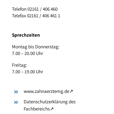
Telefon 02161 / 406 460
Telefax 02161 / 406 461 1
Sprechzeiten
Montag bis Donnerstag:
7.00 – 20.00 Uhr
Freitag:
7.00 – 19.00 Uhr
– öffnet in neuem Tab
www.zahnaerztemg.de
↗
Datenschutzerklärung des
– öffnet in neuem Tab
Fachbereichs
↗