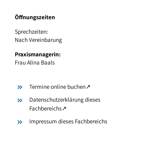
Öffnungszeiten
Sprechzeiten:
Nach Vereinbarung
Praxismanagerin:
Frau Alina Baals
– öffnet in neuem Tab
Termine online buchen
↗
Datenschutzerklärung dieses
– öffnet in neuem Tab
Fachbereichs
↗
Impressum dieses Fachbereichs