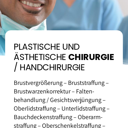
Kontakt und Anfahrt
PLASTISCHE UND
ÄSTHETISCHE
CHIRURGIE
/ HANDCHIRURGIE
Brustvergrößerung – Bruststraffung –
Brustwarzen­korrektur – Falten­
behandlung / Gesichts­verjüngung –
Oberlids­traffung – Unter­lidstraffung –
Bauchdecken­straffung – Oberarm­
straffung – Oberschenkel­straffung –